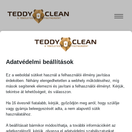
007
FŐOLDAL
Adatvédelmi beállítások
RÓLUNK
Ez a weboldal sütiket használ a felhasználói élmény javítása
SZOLGÁLTATÁSOK
érdekében. Néhány elengedhetetlen a webhely működéséhez, míg
OLDALTÉRKÉP
DOKUMENTUMOK
mások segítenek elemezni és javítani a felhasználói élményt. Kérjük,
tekintse át lehetőségeit, és válasszon.
Rólunk
ÁRAJÁNLAT
Általános
ELÉRHETŐSÉGEINK
Szolgáltatások
szerződési
Ha 16 évesnél fiatalabb, kérjük, győződjön meg arról, hogy szülője
GALÉRIA
vagy gyámja beleegyezését adta, a nem alapvető sütik
info@teddyclean.hu
Árajánlat
feltételek
használatához.
+36-70-627-
Galéria
Adatkezelési
KAPCSOLAT
A beállításait bármikor módosíthatja, a további információkért az
3237
Kapcsolat
tájékoztató
adatkezelésről, kérjük, olvassa el adatvédelmi szabályzatunkat.