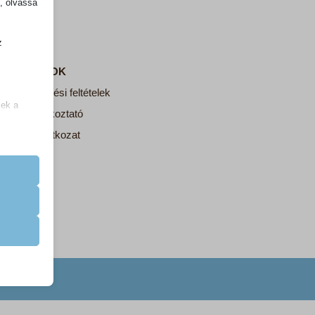
k, olvassa
z
.
UMENTUMOK
nos szerződési feltételek
zek a
zelési tájékoztató
delmi nyilatkozat
k
atba
e szabott
böző
tive Agency