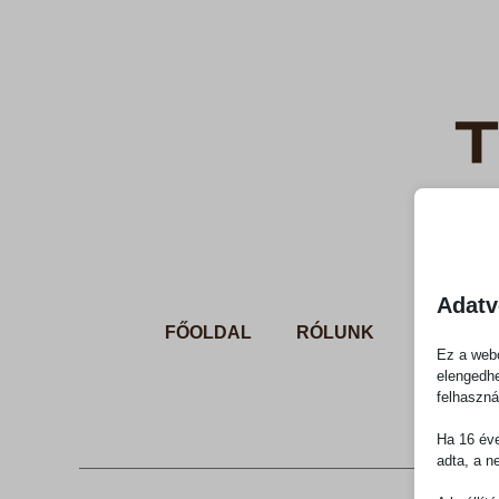
Adatv
FŐOLDAL
RÓLUNK
SZOLGÁ
Ez a webo
elengedhe
felhaszná
Ha 16 éve
adta, a n