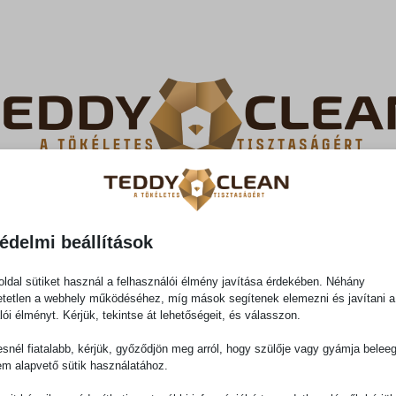
édelmi beállítások
LTATÁSOK
ÁRAJÁNLAT
GALÉRIA
KAPCSO
ldal sütiket használ a felhasználói élmény javítása érdekében. Néhány
tetlen a webhely működéséhez, míg mások segítenek elemezni és javítani a
lói élményt. Kérjük, tekintse át lehetőségeit, és válasszon.
snél fiatalabb, kérjük, győződjön meg arról, hogy szülője vagy gyámja belee
em alapvető sütik használatához.