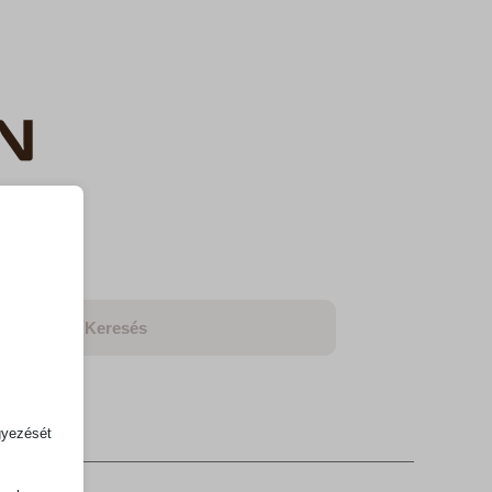
LAT
gyezését